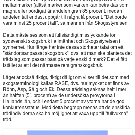
mellanmarker (alltså marker som varken kan betraktas som
magra eller bördiga) är andelen gran 85 procent, medan
andelen tall endast uppgår till några få procent. ”Det borde
vara minst 25 procent tall”, sa mannen från Skogsstyrelsen.
Detta måste ses som ett fullständigt misslyckande för
sydsvenskt skogsbruk i allmänhet och Skogsstyrelsen i
synnerhet. Hur länge har inte dessa storheter talat om ett
”ståndortsanpassat skogsbruk”, dvs. att man ska plantera det
trädslag som passar bäst på varje enskild mark? Det vi fått
istället är ett i det närmaste rent granskogsbruk.
Läget är också riktigt, riktigt dåligt om vi ser till det som med
skogsterminologi kallas RASE, dvs. hur mycket det finns av
R
önn,
A
sp,
S
älg och
E
k. Dessa trädslag saknas helt i mer
än hälften (51 procent) av de undersökta provytorna i
Hallands län, och i endast 5 procent av ytorna har de god
konkurrensstatus. Med detta begrepp menas att de enskilda
trädindividerna ska ha möjlighet att växa upp till ”fullvuxna”
träd.