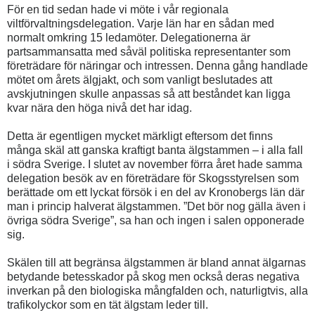
För en tid sedan hade vi möte i vår regionala
viltförvaltningsdelegation. Varje län har en sådan med
normalt omkring 15 ledamöter. Delegationerna är
partsammansatta med såväl politiska representanter som
företrädare för näringar och intressen. Denna gång handlade
mötet om årets älgjakt, och som vanligt beslutades att
avskjutningen skulle anpassas så att beståndet kan ligga
kvar nära den höga nivå det har idag.
Detta är egentligen mycket märkligt eftersom det finns
många skäl att ganska kraftigt banta älgstammen – i alla fall
i södra Sverige. I slutet av november förra året hade samma
delegation besök av en företrädare för Skogsstyrelsen som
berättade om ett lyckat försök i en del av Kronobergs län där
man i princip halverat älgstammen. ”Det bör nog gälla även i
övriga södra Sverige”, sa han och ingen i salen opponerade
sig.
Skälen till att begränsa älgstammen är bland annat älgarnas
betydande betesskador på skog men också deras negativa
inverkan på den biologiska mångfalden och, naturligtvis, alla
trafikolyckor som en tät älgstam leder till.