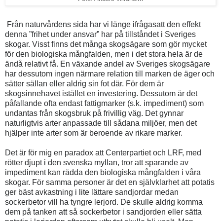
Från naturvårdens sida har vi länge ifrågasatt den effekt
denna ”frihet under ansvar” har på tillståndet i Sveriges
skogar. Visst finns det många skogsägare som gör mycket
för den biologiska mångfalden, men i det stora hela är de
ändå relativt få. En växande andel av Sveriges skogsägare
har dessutom ingen närmare relation till marken de äger och
sätter sällan eller aldrig sin fot där. För dem är
skogsinnehavet istället en investering. Dessutom är det
påfallande ofta endast fattigmarker (s.k. impediment) som
undantas från skogsbruk på frivillig väg. Det gynnar
naturligtvis arter anpassade till sådana miljöer, men det
hjälper inte arter som är beroende av rikare marker.
Det är för mig en paradox att Centerpartiet och LRF, med
rötter djupt i den svenska myllan, tror att sparande av
impediment kan rädda den biologiska mångfalden i våra
skogar. För samma personer är det en självklarhet att potatis
ger bäst avkastning i lite lättare sandjordar medan
sockerbetor vill ha tyngre lerjord. De skulle aldrig komma
dem på tanken att så sockerbetor i sandjorden eller sätta