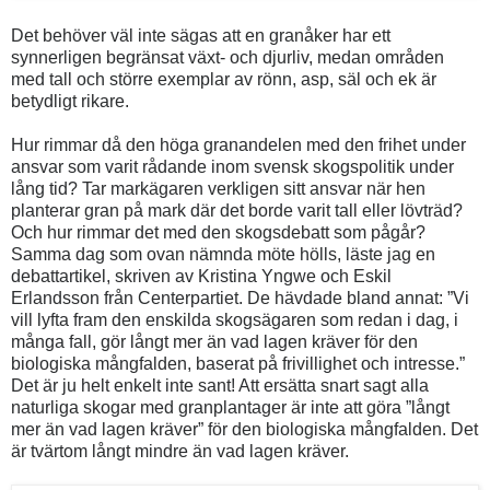
Det behöver väl inte sägas att en granåker har ett
synnerligen begränsat växt- och djurliv, medan områden
med tall och större exemplar av rönn, asp, säl och ek är
betydligt rikare.
Hur rimmar då den höga granandelen med den frihet under
ansvar som varit rådande inom svensk skogspolitik under
lång tid? Tar markägaren verkligen sitt ansvar när hen
planterar gran på mark där det borde varit tall eller lövträd?
Och hur rimmar det med den skogsdebatt som pågår?
Samma dag som ovan nämnda möte hölls, läste jag en
debattartikel, skriven av Kristina Yngwe och Eskil
Erlandsson från Centerpartiet. De hävdade bland annat: ”Vi
vill lyfta fram den enskilda skogsägaren som redan i dag, i
många fall, gör långt mer än vad lagen kräver för den
biologiska mångfalden, baserat på frivillighet och intresse.”
Det är ju helt enkelt inte sant! Att ersätta snart sagt alla
naturliga skogar med granplantager är inte att göra ”långt
mer än vad lagen kräver” för den biologiska mångfalden. Det
är tvärtom långt mindre än vad lagen kräver.