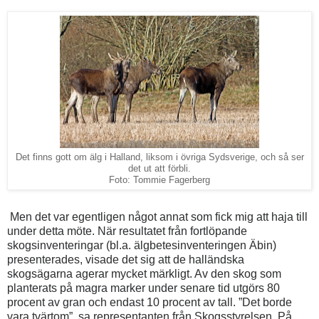
Det finns gott om älg i Halland, liksom i övriga Sydsverige, och så ser
det ut att förbli.
Foto: Tommie Fagerberg
Men det var egentligen något annat som fick mig att haja till
under detta möte. När resultatet från fortlöpande
skogsinventeringar (bl.a. älgbetesinventeringen Äbin)
presenterades, visade det sig att de halländska
skogsägarna agerar mycket märkligt. Av den skog som
planterats på magra marker under senare tid utgörs 80
procent av gran och endast 10 procent av tall. ”Det borde
vara tvärtom”, sa representanten från Skogsstyrelsen. På