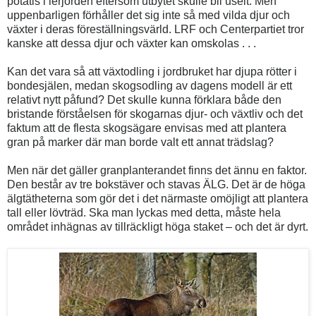
potatis i lerjorden eftersom utbytet skulle bli uselt. Men
uppenbarligen förhåller det sig inte så med vilda djur och
växter i deras föreställningsvärld. LRF och Centerpartiet tror
kanske att dessa djur och växter kan omskolas . . .
Kan det vara så att växtodling i jordbruket har djupa rötter i
bondesjälen, medan skogsodling av dagens modell är ett
relativt nytt påfund? Det skulle kunna förklara både den
bristande förståelsen för skogarnas djur- och växtliv och det
faktum att de flesta skogsägare envisas med att plantera
gran på marker där man borde valt ett annat trädslag?
Men när det gäller granplanterandet finns det ännu en faktor.
Den består av tre bokstäver och stavas ÄLG. Det är de höga
älgtätheterna som gör det i det närmaste omöjligt att plantera
tall eller lövträd. Ska man lyckas med detta, måste hela
området inhägnas av tillräckligt höga staket – och det är dyrt.