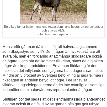
En viktig faktor bakom granens totala dominans består av tre bokstäver
och stavas ÄLG.
Foto: Tommie Fagerberg
Men varför går man då inte in för att halvera älgstammen
som Skogsstyrelsen vill? Den frågan är mycket svårare att
svara på, men en förklaring är att många skogsägare också
är jägare – och när det kommer till kritan, sätter de älgjakten
högre än skogsproduktionen. En annan förklaring är den
makt och det inflytande som jägarna har i dagens samhälle.
Mindre än 3 procent av Sveriges befolkning är jägare, men i
riksdagen är andelen betydligt högre. I de länsvisa
viltförvaltningsdelegationerna är det inte ovanligt att samtliga
ledamöter utom naturvårdens representanter är jägare.
Slutligen bör det sägas att det slentrianmässiga planterandet
av gran också är en följd av att granen ofta gav gott utbyte